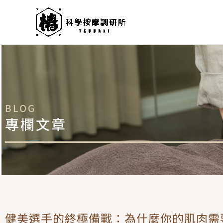
跳
至
主
要
內
容
BLOG
專欄文章
健美選手的終極備戰：為什麼你的肌肉需