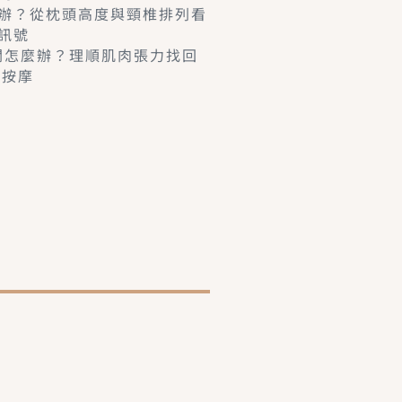
辦？從枕頭高度與頸椎排列看
訊號
卡關怎麼辦？理順肌肉張力找回
學按摩