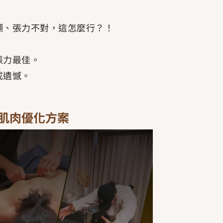
糊、張力不對，這怎麼行？！
張力最佳。
成遺憾。
強肌肉優化方案