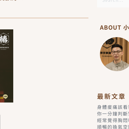
尋
ABOUT 
最新文章
身體痠痛該看
你一分鐘判斷
經常覺得胸悶
順暢的換氣空