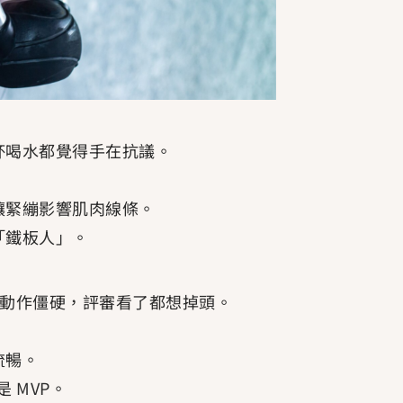
杯喝水都覺得手在抗議。
讓緊繃影響肌肉線條。
「鐵板人」。
人，動作僵硬，評審看了都想掉頭。
流暢。
 MVP。