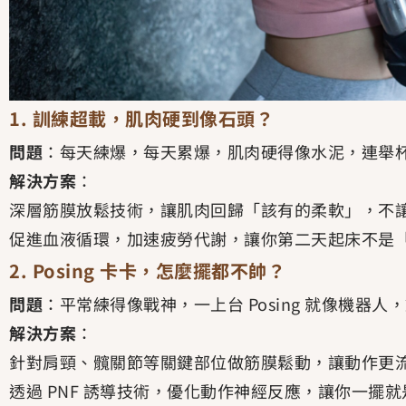
1. 訓練超載，肌肉硬到像石頭？
問題
：每天練爆，每天累爆，肌肉硬得像水泥，連舉
解決方案
：
深層筋膜放鬆技術，讓肌肉回歸「該有的柔軟」，不
促進血液循環，加速疲勞代謝，讓你第二天起床不是
2. Posing 卡卡，怎麼擺都不帥？
問題
：平常練得像戰神，一上台 Posing 就像機器
解決方案
：
針對肩頸、髖關節等關鍵部位做筋膜鬆動，讓動作更
透過 PNF 誘導技術，優化動作神經反應，讓你一擺就是