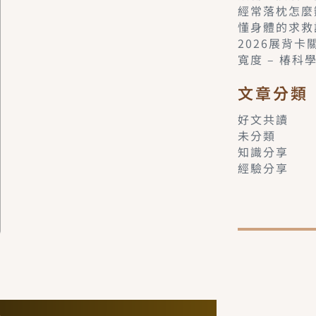
經常落枕怎麼
懂身體的求救
2026展背
寬度 – 椿科
文章分類
好文共讀
未分類
知識分享
經驗分享