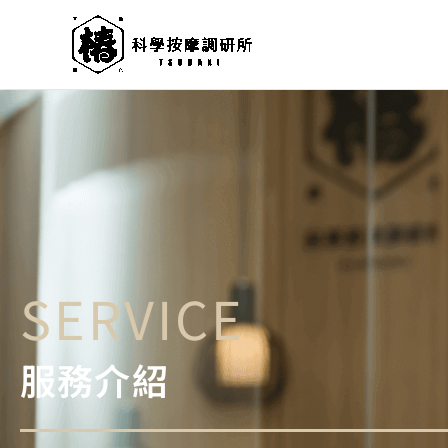
跳
至
主
要
內
容
SERVICE
服務介紹