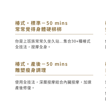
椿式・標準－50 mins
常常覺得身體硬梆梆
你是上班族常常久坐久站….集合30+種椿式
全技法，按摩全身。
椿式・產後－50 mins
雕塑瘦身調理
使用全技法，深層按摩結合內臟按摩，加速
產後修復。