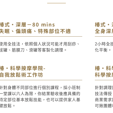
椿式・深層－80 mins
椿式・深
失眠、偏頭痛、特殊部位不適
全身深
使用全技法，依照個人狀況可能才用刮痧、
2小時全
拔罐、筋膜刀、滑罐等客製化調理。
化平衡。
椿·科學按摩學院-
椿·科
自我放鬆術工作坊
科學按
針對身體不同部位進行個別課程，採小班制
針對調理
一堂課以六人為限，你結業驗收後應具備的
技法傳授
特定部位基本放鬆技能，也可以提供家人基
商業需求
礎放鬆。
可揪團體