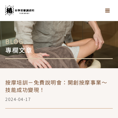
跳
至
主
要
內
容
BLOG
專欄文章
按摩培訓－免費說明會：開創按摩事業～
技能成功變現！
2024-04-17