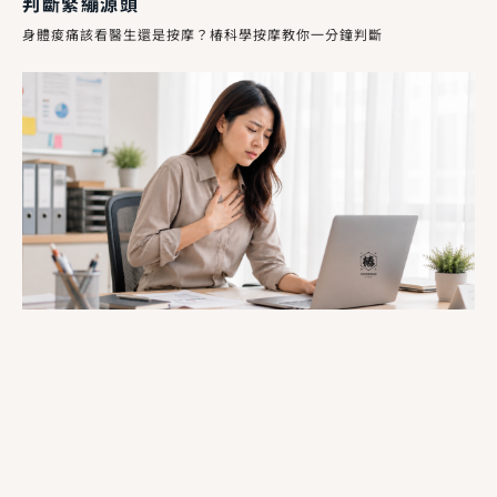
判斷緊繃源頭
身體痠痛該看醫生還是按摩？椿科學按摩教你一分鐘判斷