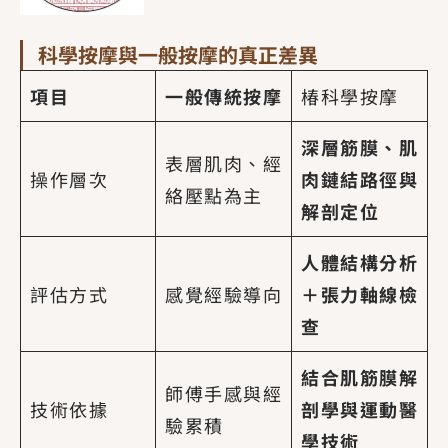
科學按摩與一般按摩的真正差異
項目
一般傳統按摩
椿科學按摩
深層筋膜、肌
表層肌肉、經
操作層次
肉鏈結路徑與
絡壓點為主
解剖定位
人體結構分析
評估方式
感覺經驗導向
＋張力軸線檢
查
結合肌筋膜解
師傅手感與經
技術依據
剖學與運動醫
驗累積
學技術