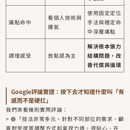
使用固定定位
看個人技術與
痛點命中
手法與穩定命
運氣
中深層痛點
解決根本張力
調理感受
放鬆感為主
結構問題，改
善代償與循環
Google評論實證：按下去才知道什麼叫「有
感而不是硬扛」
我們來看幾則實際評論：
> 🟢「技法非常多元，針對不同部位的需求、顧
客耐受度等調整方式和拿捏力道，很貼心、在