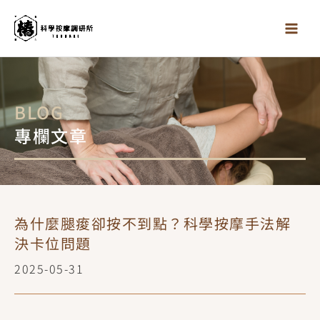
跳
至
主
要
內
容
BLOG
專欄文章
為什麼腿痠卻按不到點？科學按摩手法解
決卡位問題
2025-05-31