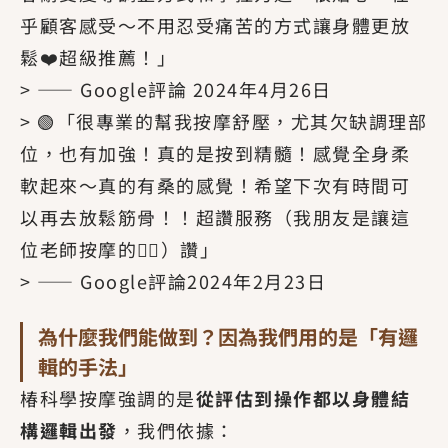
乎顧客感受～不用忍受痛苦的方式讓身體更放
鬆❤️超級推薦！」
> —— Google評論 2024年4月26日
> 🟢「很專業的幫我按摩舒壓，尤其欠缺調理部
位，也有加強！真的是按到精髓！感覺全身柔
軟起來～真的有桑的感覺！希望下次有時間可
以再去放鬆筋骨！！超讚服務（我朋友是讓這
位老師按摩的💆‍♀️）讚」
> —— Google評論2024年2月23日
為什麼我們能做到？因為我們用的是「有邏
輯的手法」
椿科學按摩強調的是
從評估到操作都以身體結
構邏輯出發
，我們依據：