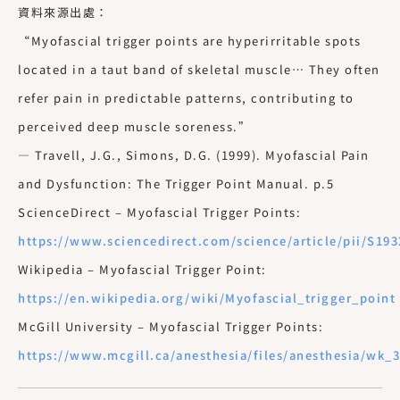
資料來源出處：
“Myofascial trigger points are hyperirritable spots
located in a taut band of skeletal muscle… They often
refer pain in predictable patterns, contributing to
perceived deep muscle soreness.”
— Travell, J.G., Simons, D.G. (1999). Myofascial Pain
and Dysfunction: The Trigger Point Manual. p.5​
ScienceDirect – Myofascial Trigger Points:
https://www.sciencedirect.com/science/article/pii/S193
Wikipedia – Myofascial Trigger Point:
https://en.wikipedia.org/wiki/Myofascial_trigger_point
McGill University – Myofascial Trigger Points:
https://www.mcgill.ca/anesthesia/files/anesthesia/wk_3