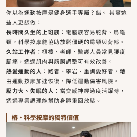
你以為運動按摩是健身選手專屬？錯。 其實這
些人更該做：
長時間久坐的上班族
：電腦族容易駝背、烏龜
頸，科學按摩能協助放鬆僵硬的肩頸與背部。
久站工作者
：櫃檯、老師、醫護人員常見腰痠
腳痛，透過肌肉與筋膜調整可有效改善。
熱愛運動的人
：跑者、攀岩、重訓愛好者，藉
由運動按摩加速恢復，降低運動傷害風險。
壓力大、失眠的人
：當交感神經過度活躍時，
透過專業調理能幫助身體重回放鬆。
椿·科學按摩的獨特價值