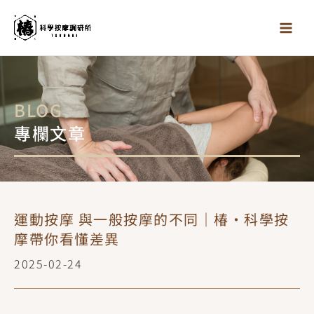
跳
至
主
要
內
容
BLOG
專欄文章
運動按摩 與一般按摩的不同｜椿·科學按
摩帶你看懂差異
2025-02-24