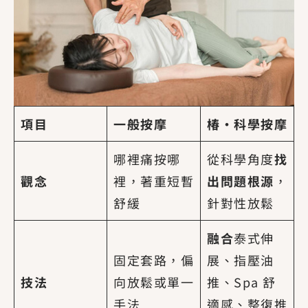
項目
一般按摩
椿·科學按摩
哪裡痛按哪
從科學角度
找
觀念
裡，著重短暫
出問題根源
，
舒緩
針對性放鬆
融合
泰式伸
固定套路，偏
展、指壓油
技法
向放鬆或單一
推、Spa 舒
手法
適感、整復推