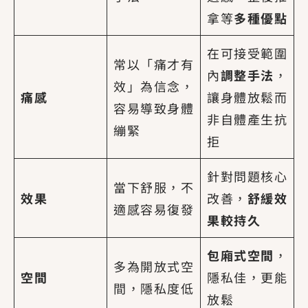
拿等
多種優點
在可接受範圍
常以「痛才有
內
調整手法
，
效」為信念，
痛感
讓身體放鬆而
容易導致身體
非自體產生抗
繃緊
拒
針對問題核心
當下舒服，不
效果
改善，
舒緩效
適感容易復發
果較持久
包廂式空間
，
多為開放式空
空間
隱私佳，更能
間，隱私度低
放鬆