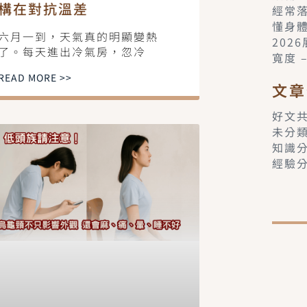
構在對抗溫差
經常
懂身
六月一到，天氣真的明顯變熱
202
了。每天進出冷氣房，忽冷
寬度 
READ MORE >>
文章
好文
未分
知識
經驗