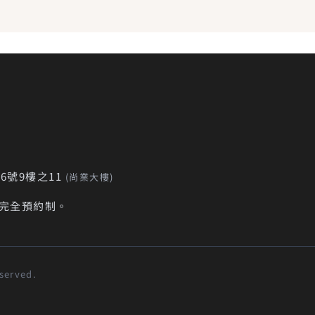
6號9樓之11
(尚業大樓)
採完全預約制。
served.