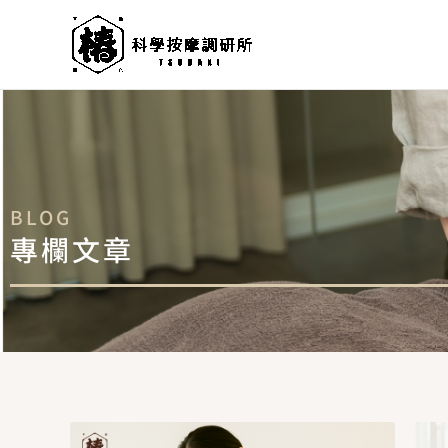
跳
至
主
要
內
容
BLOG
專欄文章
頁
頁
頁