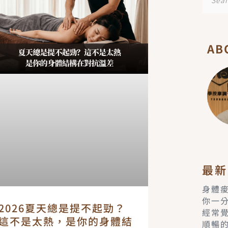
面
面
尋
AB
最新
身體
你一
2026夏天總是提不起勁？
經常
這不是太熱，是你的身體結
順暢