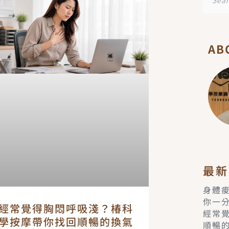
面
面
尋
AB
最新
身體
你一
經常覺得胸悶呼吸淺？椿科
經常
學按摩帶你找回順暢的換氣
順暢