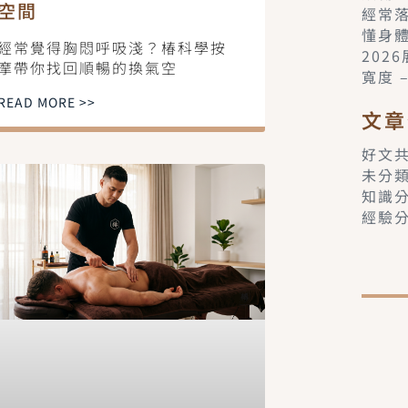
空間
經常
懂身
經常覺得胸悶呼吸淺？椿科學按
202
摩帶你找回順暢的換氣空
寬度 
READ MORE >>
文章
好文
未分
知識
經驗