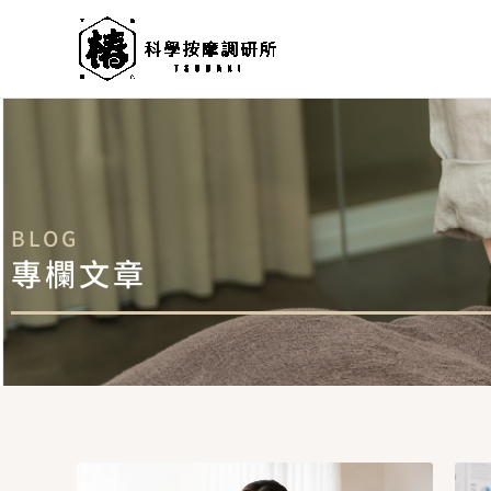
跳
至
主
要
內
容
BLOG
專欄文章
頁
頁
頁