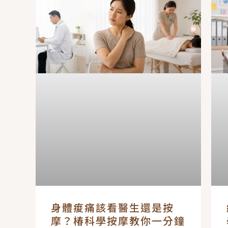
面
面
面
身體痠痛該看醫生還是按
摩？椿科學按摩教你一分鐘