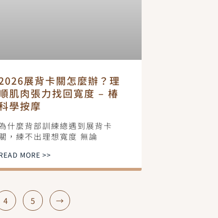
2026展背卡關怎麼辦？理
順肌肉張力找回寬度 – 椿
科學按摩
為什麼背部訓練總遇到展背卡
關，練不出理想寬度 無論
READ MORE >>
4
5
→