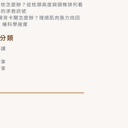
落枕怎麼辦？從枕頭高度與頸椎排列看
體的求救訊號
6展背卡關怎麼辦？理順肌肉張力找回
– 椿科學按摩
分類
共讀
類
分享
分享