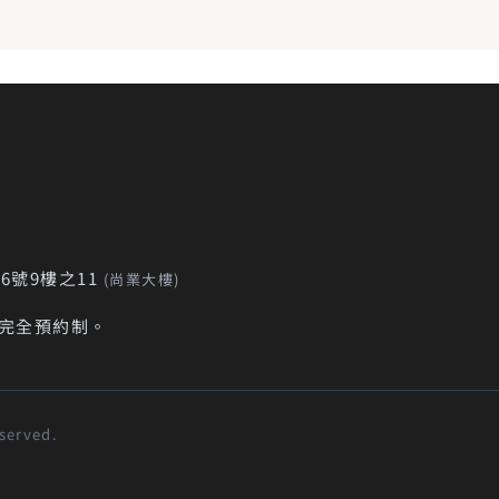
6號9樓之11
(尚業大樓)
採完全預約制。
served.