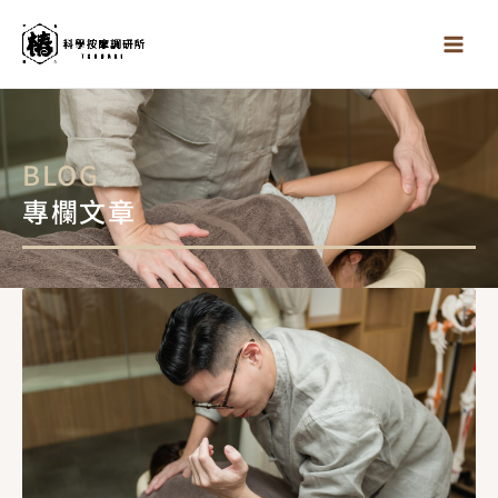
跳
至
主
要
內
容
BLOG
專欄文章
頁
頁
頁
頁
頁
面
面
面
面
面