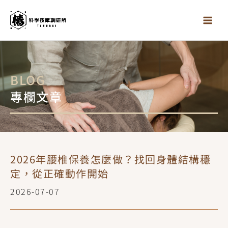
跳
至
主
要
內
容
BLOG
專欄文章
2026年腰椎保養怎麼做？找回身體結構穩
定，從正確動作開始
2026-07-07