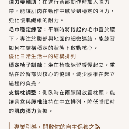
彈力帶輔助
：在進行背部動作時加入彈力
帶，能讓肌肉在動作中感受到穩定的阻力，
強化慢肌纖維的耐力。
毛巾穩定練習
：平躺時將捲起的毛巾置於腰
下，專注於腹部與地面的細微連結，能練習
如何在結構穩定的狀態下啟動核心。
優化日常生活中的結構排列
穩定椅子訓練
：坐在椅緣練習緩慢起立，重
點在於臀部與核心的協調，減少腰椎在起立
過程的負擔。
支撐枕調整
：側臥時在兩膝間放置枕頭，能
讓骨盆與腰椎維持在中立排列，降低睡眠時
的
肌肉張力
負擔。
專業引導，開啟你的自主保養之路