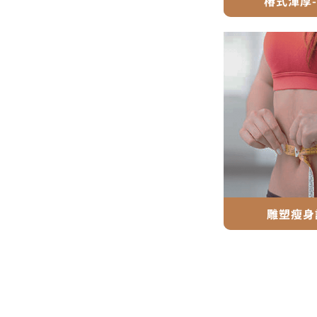
椿式渾厚
雕塑瘦身