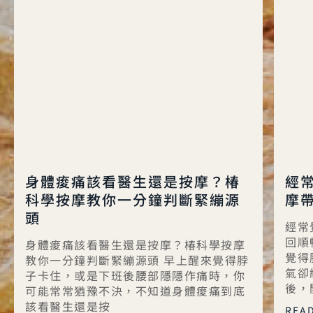
身體痠痛該看醫生還是按摩？椿
經
科學按摩教你一分鐘判斷緊繃源
摩
頭
經常
回順
身體痠痛該看醫生還是按摩？椿科學按摩
覺得
教你一分鐘判斷緊繃源頭 早上醒來覺得脖
氣卻
子卡住，或是下班後腰部隱隱作痛時，你
後，
可能常常猶豫不決，不知道身體痠痛到底
該看醫生還是按
READ