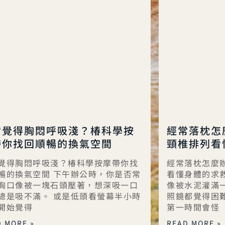
常覺得胸悶呼吸淺？椿科學按
經常落枕怎
帶你找回順暢的換氣空間
頸椎排列看
覺得胸悶呼吸淺？椿科學按摩帶你找
經常落枕怎麼
暢的換氣空間 下午辦公時，你是否常
看懂身體的求
胸口像被一塊石頭壓著，想深吸一口
像被水泥灌滿
總是吸不滿。 或是低頭看螢幕半小時
照鏡都覺得困
開始覺得
第一時間會怪
 MORE »
READ MORE »