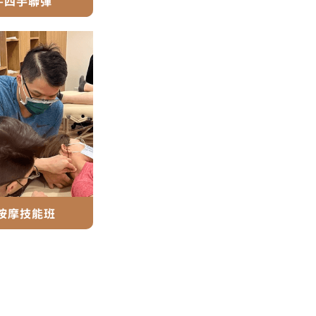
-四手聯彈
按摩技能班