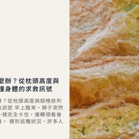
麼辦？從枕頭高度與
懂身體的求救訊號
辦？從枕頭高度與頸椎排列
救訊號 早上醒來，脖子突然
一樣完全卡住，連轉頭看後
難。 遇到這種狀況，許多人