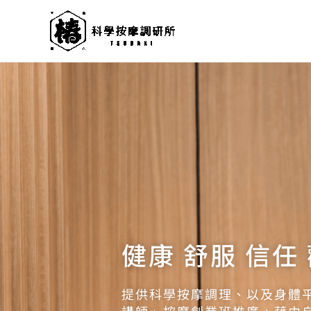
跳
至
主
要
內
容
健康 舒服 信任
提供科學按摩調理、以及身體
講師、按摩創業班推廣，藉由