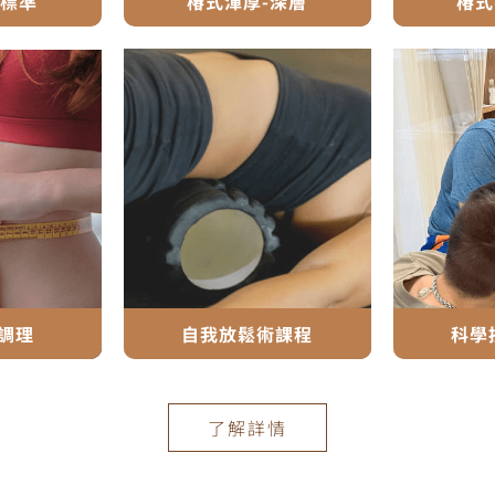
-標準
椿式渾厚-深層
椿式
調理
自我放鬆術課程
科學
了解詳情