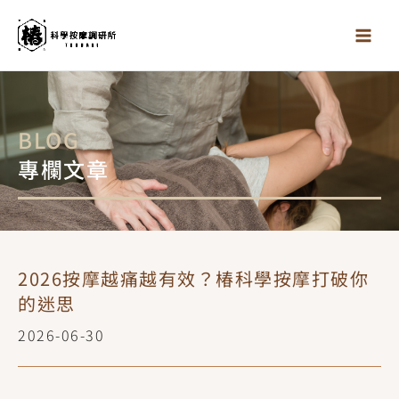
跳
至
主
要
內
容
BLOG
專欄文章
2026按摩越痛越有效？椿科學按摩打破你
的迷思
2026-06-30