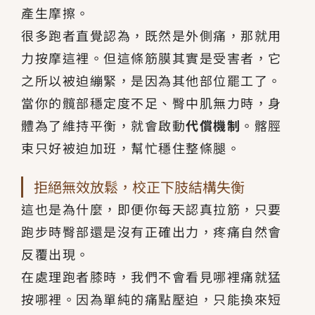
產生摩擦。
很多跑者直覺認為，既然是外側痛，那就用
力按摩這裡。但這條筋膜其實是受害者，它
之所以被迫繃緊，是因為其他部位罷工了。
當你的髖部穩定度不足、臀中肌無力時，身
體為了維持平衡，就會啟動
代償機制
。髂脛
束只好被迫加班，幫忙穩住整條腿。
拒絕無效放鬆，校正下肢結構失衡
這也是為什麼，即便你每天認真拉筋，只要
跑步時臀部還是沒有正確出力，疼痛自然會
反覆出現。
在處理跑者膝時，我們不會看見哪裡痛就猛
按哪裡。因為單純的痛點壓迫，只能換來短