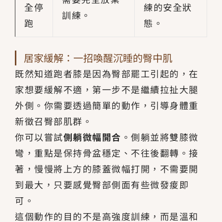
全停
練的安全狀
訓練。
跑
態。
居家緩解：一招喚醒沉睡的臀中肌
既然知道跑者膝是因為臀部罷工引起的，在
家想要緩解不適，第一步不是繼續拉扯大腿
外側。你需要透過簡單的動作，引導身體重
新徵召臀部肌群。
你可以嘗試
側躺微幅開合
。側躺並將雙膝微
彎，重點是保持骨盆穩定、不往後翻轉。接
著，慢慢將上方的膝蓋微幅打開，不需要開
到最大，只要感覺臀部側面有些微發痠即
可。
這個動作的目的不是高強度訓練，而是溫和