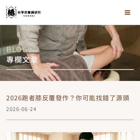
跳
至
主
要
內
容
BLOG
專欄文章
2026跑者膝反覆發作？你可能找錯了源頭
2026-06-24