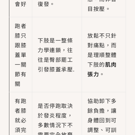
會好
復發。
目按壓。
跑者
膝只
放鬆不只針
下肢是一整條
跟膝
對痛點，而
力學連鎖，往
蓋單
是理順整體
往是臀部罷工
一關
下肢的
肌肉
引發膝蓋承壓.
節有
張力
。
關
有跑
協助卸下多
是否停跑取決
者膝
餘負擔，讓
於發炎程度，
就必
身體回到可
多數情況下不
須完
調整、可訓
需要完全放棄