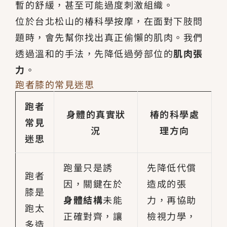
暫的舒緩，甚至可能過度刺激組織。
位於台北松山的椿科學按摩，在面對下肢問
題時，會先幫你找出真正偷懶的肌肉。我們
透過溫和的手法，先降低過勞部位的
肌肉張
力
。
跑者膝的常見迷思
跑者
身體的真實狀
椿的科學處
常見
況
理方向
迷思
跑量只是誘
先降低代償
跑者
因，關鍵在於
造成的張
膝是
身體結構
未能
力，再協助
跑太
正確對齊，讓
檢視力學，
多造