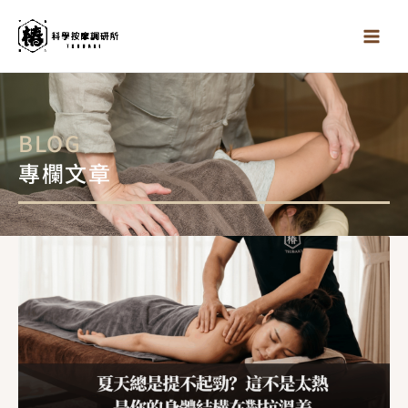
跳
至
主
要
內
容
BLOG
專欄文章