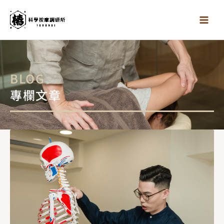
跳
至
主
要
內
容
BLOG
專欄文章