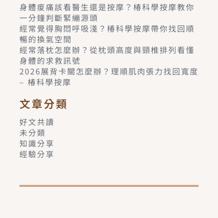
身體痠痛該看醫生還是按摩？椿科學按摩教你
一分鐘判斷緊繃源頭
經常覺得胸悶呼吸淺？椿科學按摩帶你找回順
暢的換氣空間
經常落枕怎麼辦？從枕頭高度與頸椎排列看懂
身體的求救訊號
2026展背卡關怎麼辦？理順肌肉張力找回寬度
– 椿科學按摩
文章分類
好文共讀
未分類
知識分享
經驗分享