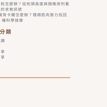
落枕怎麼辦？從枕頭高度與頸椎排列看
體的求救訊號
6展背卡關怎麼辦？理順肌肉張力找回
– 椿科學按摩
分類
共讀
類
分享
分享