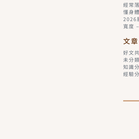
經常
懂身
202
寬度 
文章
好文
未分
知識
經驗