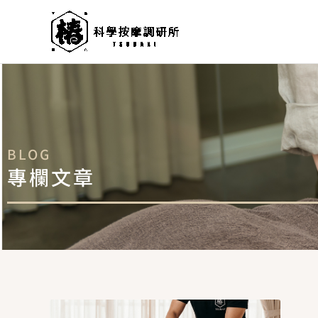
跳
至
主
要
內
容
BLOG
專欄文章