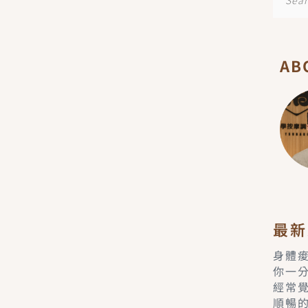
尋
AB
最新
身體
你一
經常
順暢