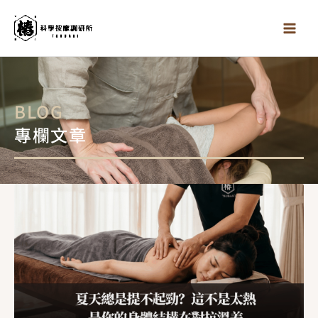
跳
至
主
要
內
容
BLOG
專欄文章