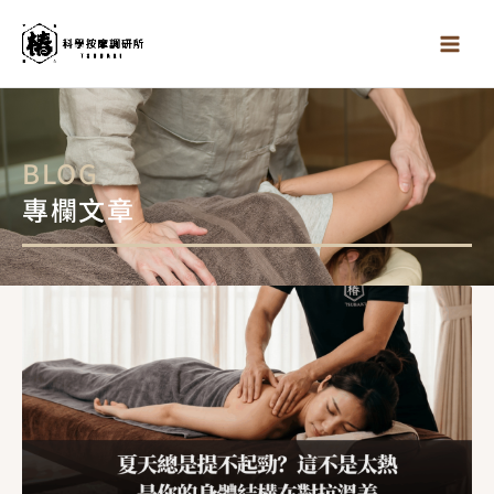
跳
至
主
要
內
容
BLOG
專欄文章