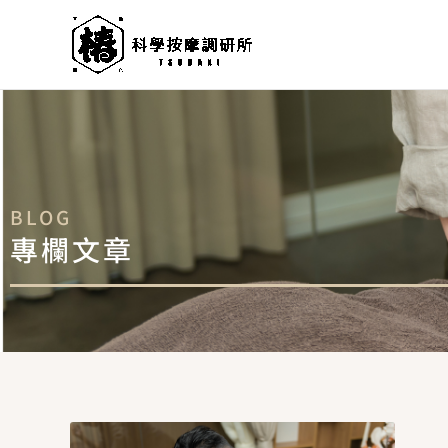
跳
至
主
要
內
容
BLOG
專欄文章