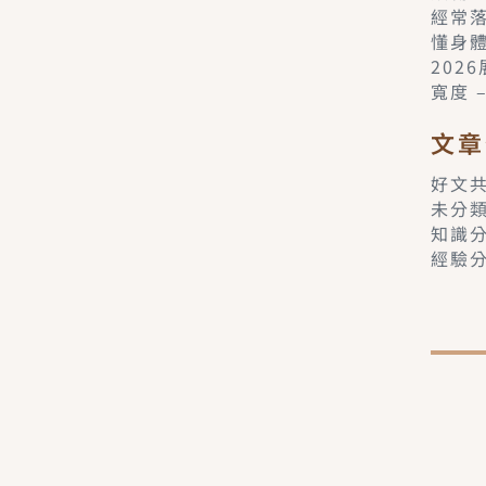
經常
懂身
202
寬度 
文章
好文
未分
知識
經驗