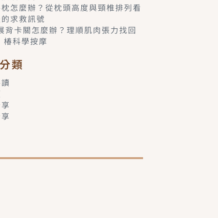
落枕怎麼辦？從枕頭高度與頸椎排列看
體的求救訊號
6展背卡關怎麼辦？理順肌肉張力找回
– 椿科學按摩
分類
共讀
類
分享
分享