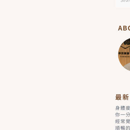
尋
AB
最新
身體
你一
經常
順暢