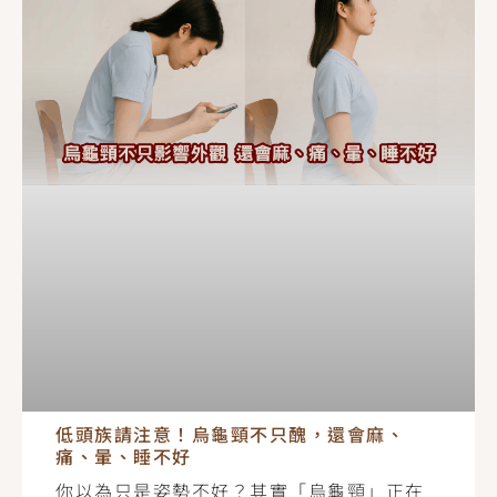
低頭族請注意！烏龜頸不只醜，還會麻、
痛、暈、睡不好
你以為只是姿勢不好？其實「烏龜頸」正在