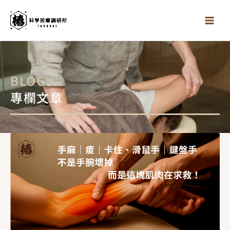
跳
至
主
要
內
容
BLOG
專欄文章