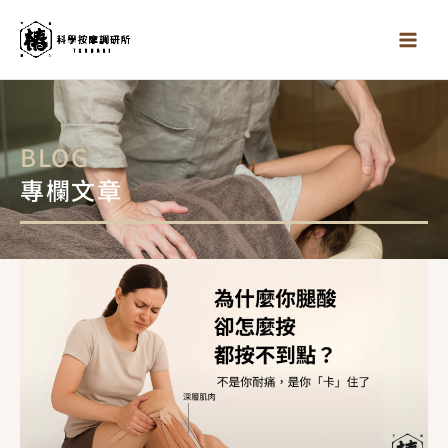
跳
至
主
要
內
容
BLOG
專欄文章