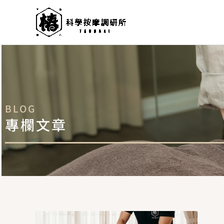
跳
至
主
要
內
容
BLOG
專欄文章