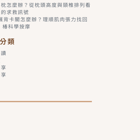
落枕怎麼辦？從枕頭高度與頸椎排列看
體的求救訊號
6展背卡關怎麼辦？理順肌肉張力找回
– 椿科學按摩
分類
共讀
類
分享
分享