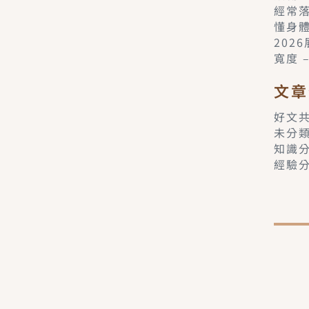
經常
懂身
202
寬度 
文章
好文
未分
知識
經驗