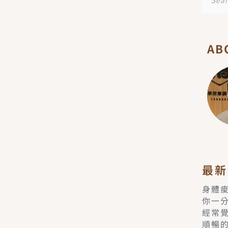
尋
AB
最新
身體
你一
經常
順暢