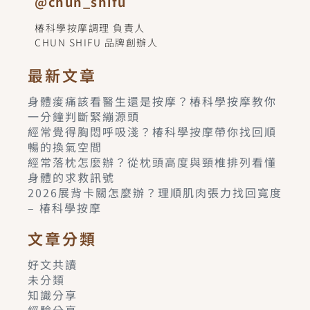
@chun_shifu
椿科學按摩調理 負責人
CHUN SHIFU 品牌創辦人
最新文章
身體痠痛該看醫生還是按摩？椿科學按摩教你
一分鐘判斷緊繃源頭
經常覺得胸悶呼吸淺？椿科學按摩帶你找回順
暢的換氣空間
經常落枕怎麼辦？從枕頭高度與頸椎排列看懂
身體的求救訊號
2026展背卡關怎麼辦？理順肌肉張力找回寬度
– 椿科學按摩
文章分類
好文共讀
未分類
知識分享
經驗分享