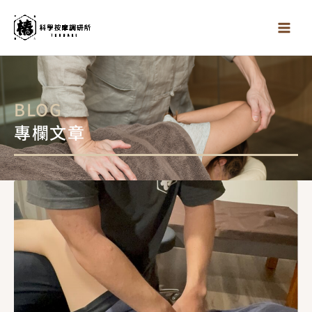
跳
至
主
要
內
容
BLOG
專欄文章
頁
頁
頁
面
面
面