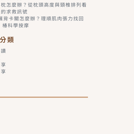
落枕怎麼辦？從枕頭高度與頸椎排列看
體的求救訊號
6展背卡關怎麼辦？理順肌肉張力找回
– 椿科學按摩
分類
共讀
類
分享
分享