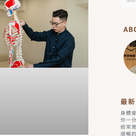
尋
AB
最新
身體
你一
經常
順暢