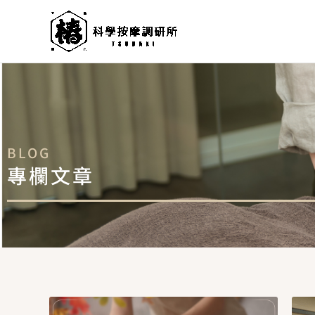
跳
至
主
要
內
容
BLOG
專欄文章