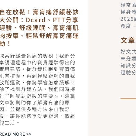
經常
自在放鬆！膏肓痛舒緩秘訣
懂身
202
大公開：Dcard、PTT分享
寬度 
經驗、舒緩睡眠、膏肓痛肌
肉按摩、輕鬆舒解膏肓痛運
文章
動！
好文
探索舒緩膏肓痛的奧秘！我們分
未分
享調理過程中的寶貴經驗得出的
知識
實用建議，從舒緩睡眠到膏肓痛
經驗
肌肉按摩，再到輕鬆舒解的自我
放鬆運動，你將學會怎麼緩解。
除了找到舒緩方法，我們同時探
討了睡覺對舒緩的重要性。這篇
文章將幫助你了解膏肓痛的原
因，並提供多種方法來自我舒
緩，讓你能夠享受更舒適、放鬆
的生活。
READ MORE >>