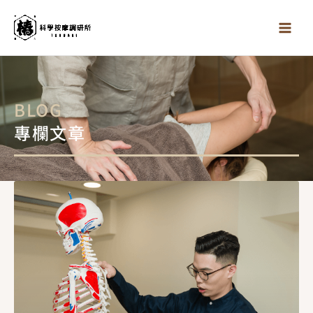
跳
至
主
要
內
容
BLOG
專欄文章