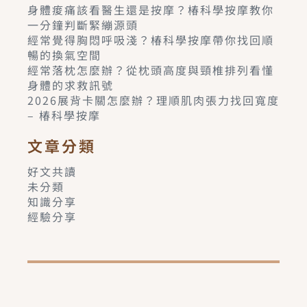
身體痠痛該看醫生還是按摩？椿科學按摩教你
一分鐘判斷緊繃源頭
經常覺得胸悶呼吸淺？椿科學按摩帶你找回順
暢的換氣空間
經常落枕怎麼辦？從枕頭高度與頸椎排列看懂
身體的求救訊號
2026展背卡關怎麼辦？理順肌肉張力找回寬度
– 椿科學按摩
文章分類
好文共讀
未分類
知識分享
經驗分享