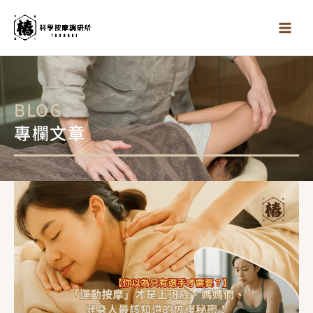
跳
至
主
要
內
容
BLOG
專欄文章