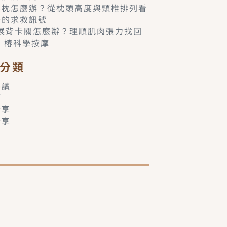
落枕怎麼辦？從枕頭高度與頸椎排列看
體的求救訊號
6展背卡關怎麼辦？理順肌肉張力找回
– 椿科學按摩
分類
共讀
類
分享
分享