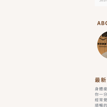
尋
AB
最新
身體
你一
經常
順暢