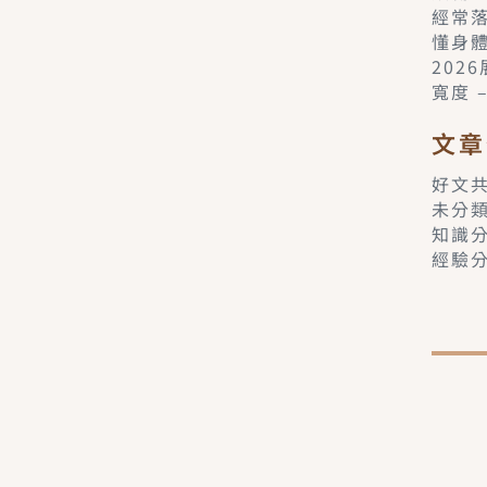
經常
懂身
202
寬度 
文章
好文
未分
知識
經驗