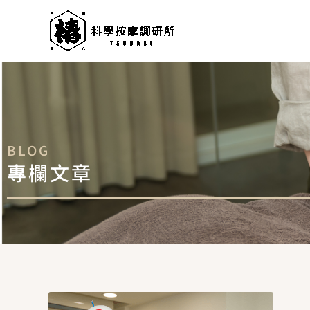
跳
至
主
要
內
容
BLOG
專欄文章