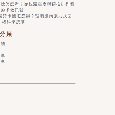
落枕怎麼辦？從枕頭高度與頸椎排列看
體的求救訊號
6展背卡關怎麼辦？理順肌肉張力找回
– 椿科學按摩
分類
共讀
類
分享
分享