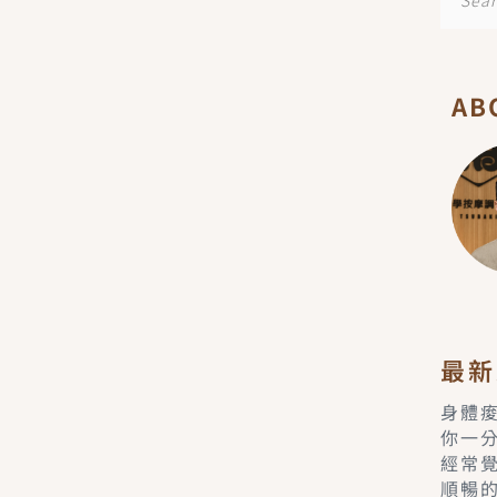
尋
AB
最新
身體
你一
經常
順暢