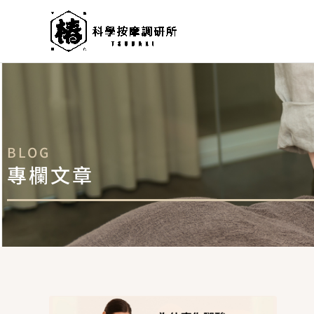
跳
至
主
要
內
容
BLOG
專欄文章