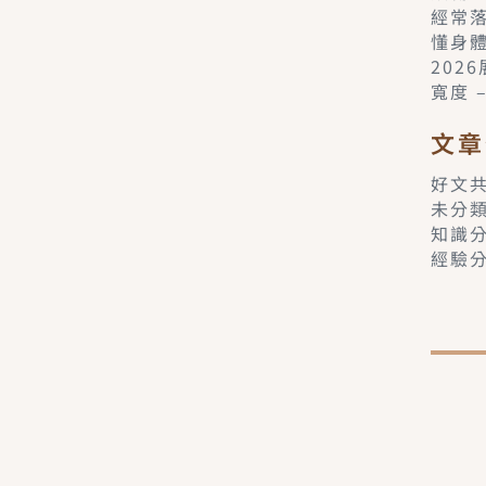
經常
懂身
202
寬度 
文章
好文
未分
知識
經驗