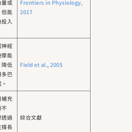
力量或
Frontiers in Physiology,
，但能
2017
快投入
感神經
按摩能
，降低
Field et al., 2005
與多巴
眠。
量補充
睡不
摩透過
綜合文獻
支撐長