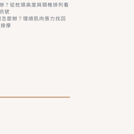
辦？從枕頭高度與頸椎排列看
訊號
卡關怎麼辦？理順肌肉張力找回
學按摩