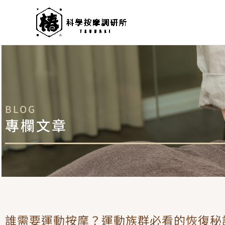
跳
至
主
要
內
容
BLOG
專欄文章
誰需要運動按摩？運動族群必看的恢復秘