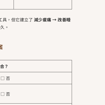
的工具，但它建立了
減少痠痛 → 改善睡
持久。
案
合？
 □ 否
 □ 否