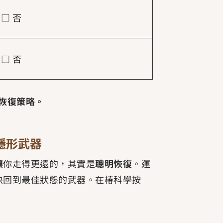
 □ 否
 □ 否
恢復策略。
隱形武器
讓你走得更遠的，其實是
聰明恢復
。運
快回到最佳狀態的武器。在椿科學按