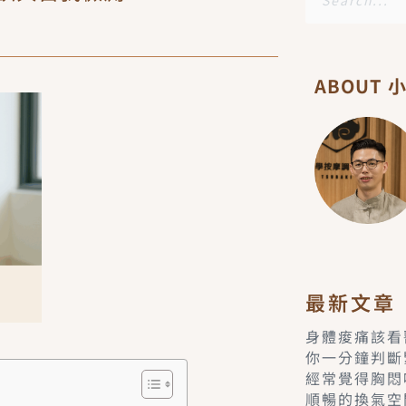
尋
ABOUT 
最新文章
身體痠痛該看
你一分鐘判斷
經常覺得胸悶
順暢的換氣空