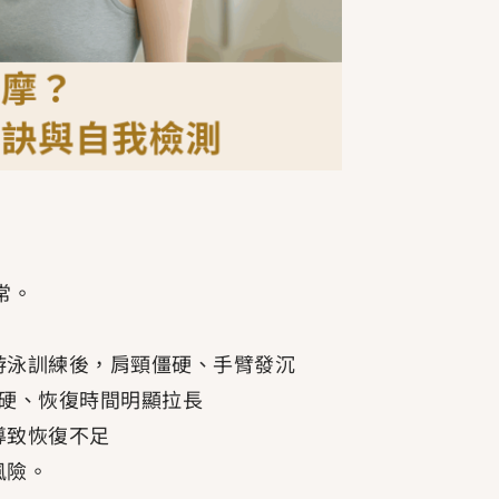
常。
游泳訓練後，肩頸僵硬、手臂發沉
硬、恢復時間明顯拉長
導致恢復不足
風險。