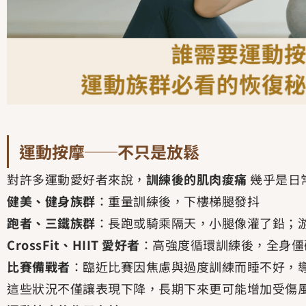
運動按摩──不只是放鬆
對許多運動愛好者來說，
訓練後的肌肉痠痛
幾乎是日
健美、健身族群
：重量訓練後，下樓梯腿發抖
跑者、三鐵族群
：長跑或騎乘隔天，小腿像灌了鉛；
CrossFit、HIIT 愛好者
：高強度循環訓練後，全身僵
比賽備戰者
：臨近比賽因焦慮與過度訓練而睡不好，
這些狀況不僅讓表現下降，長期下來更可能增加受傷