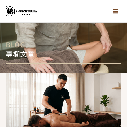
跳
至
主
要
內
容
BLOG
專欄文章