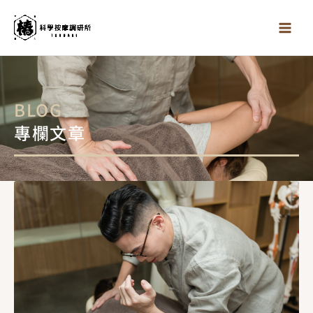
跳
至
主
要
內
容
BLOG
專欄文章