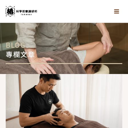
跳
至
主
要
內
容
BLOG
專欄文章