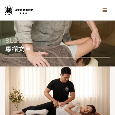
跳
至
主
要
內
容
BLOG
專欄文章