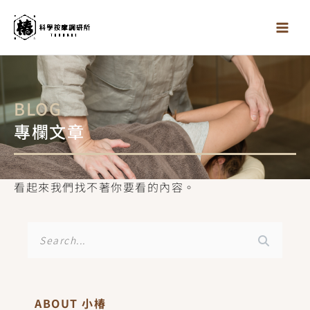
跳
至
主
要
內
容
BLOG
專欄文章
看起來我們找不著你要看的內容。
搜
尋
ABOUT 小椿