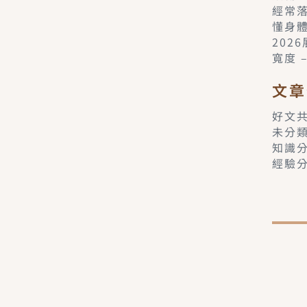
經常
懂身
202
寬度 
文章
好文
未分
知識
經驗