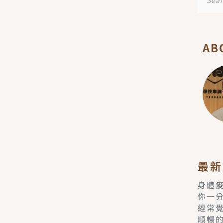
尋
AB
最新
身體
你一
經常
順暢