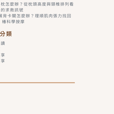
落枕怎麼辦？從枕頭高度與頸椎排列看
體的求救訊號
6展背卡關怎麼辦？理順肌肉張力找回
– 椿科學按摩
分類
共讀
類
分享
分享