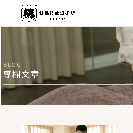
跳
至
主
要
內
容
BLOG
專欄文章