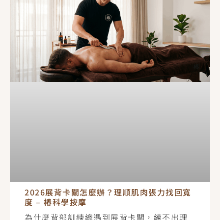
2026展背卡關怎麼辦？理順肌肉張力找回寬
度 – 椿科學按摩
為什麼背部訓練總遇到展背卡關，練不出理