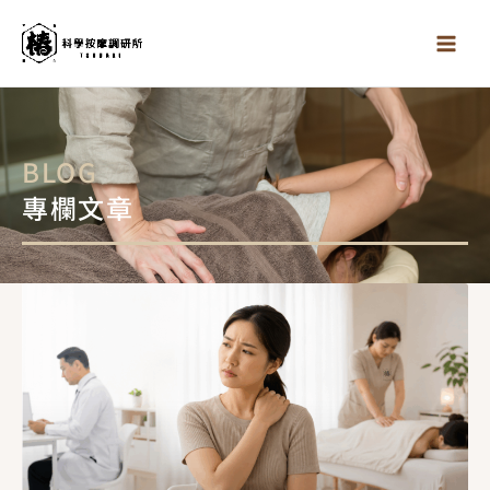
跳
至
主
要
內
容
BLOG
專欄文章
頁
頁
頁
面
面
面