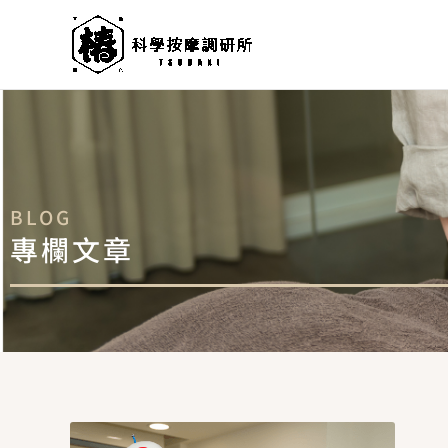
跳
至
主
要
內
容
BLOG
專欄文章