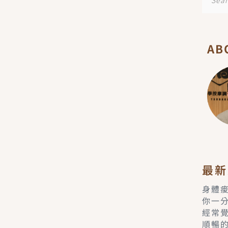
尋
AB
最新
身體
你一
經常
順暢