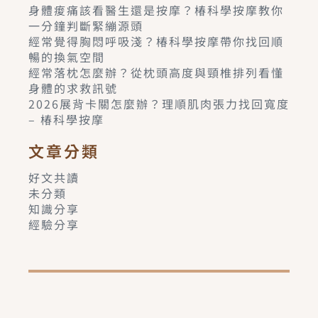
身體痠痛該看醫生還是按摩？椿科學按摩教你
一分鐘判斷緊繃源頭
經常覺得胸悶呼吸淺？椿科學按摩帶你找回順
暢的換氣空間
經常落枕怎麼辦？從枕頭高度與頸椎排列看懂
身體的求救訊號
2026展背卡關怎麼辦？理順肌肉張力找回寬度
– 椿科學按摩
文章分類
好文共讀
未分類
知識分享
經驗分享