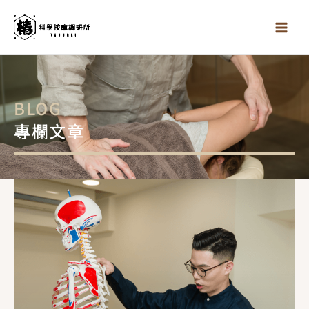
跳
至
主
要
內
容
BLOG
專欄文章