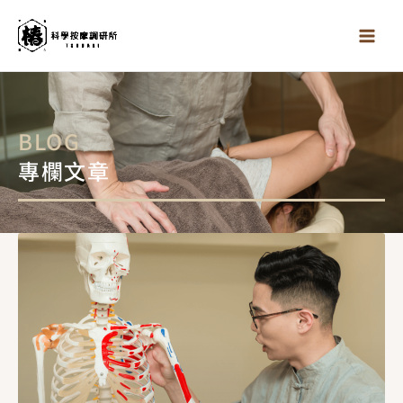
跳
至
主
要
內
容
BLOG
專欄文章